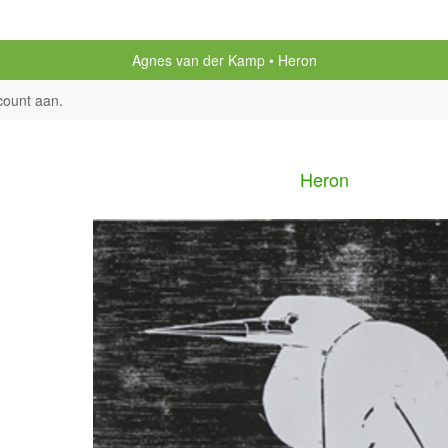
Agnes van der Kamp
Heron
count aan
.
Heron