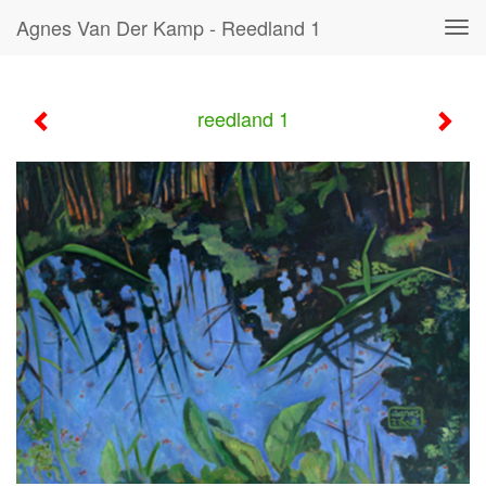
Agnes Van Der Kamp - Reedland 1
Tog
navi
reedland 1