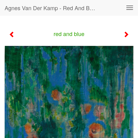
Agnes Van Der Kamp - Red And Blue
Tog
navi
red and blue