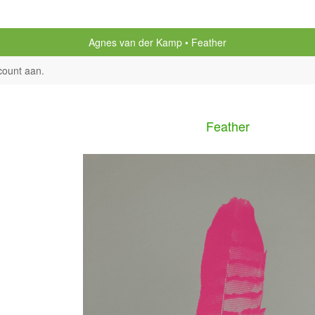
Agnes van der Kamp
Feather
count aan
.
Feather